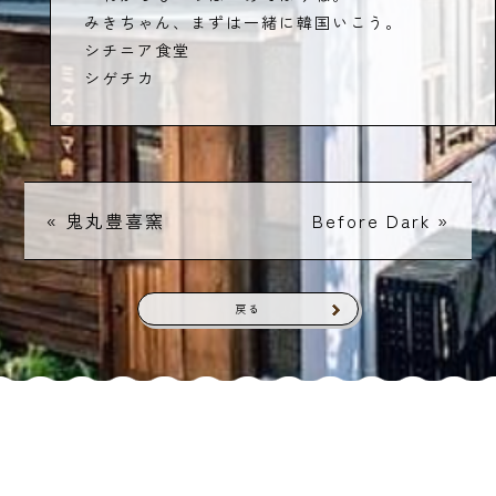
みきちゃん、まずは一緒に韓国いこう。
シチニア食堂
シゲチカ
«
鬼丸豊喜窯
Before Dark
»
戻る